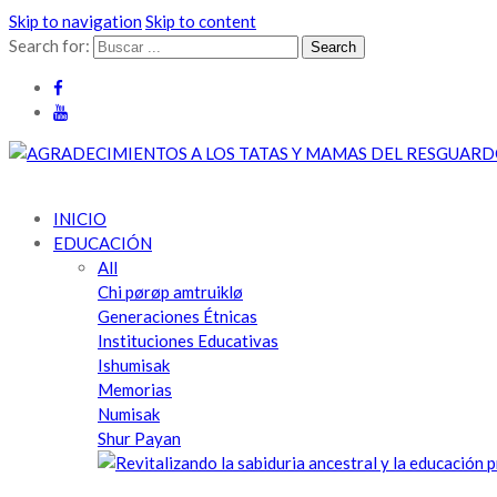
Skip to navigation
Skip to content
Search for:
Cabildo Indígena del Resguardo de Guambía | Pueblo Misak | Nu N
Cabildo Indígena Del Resguardo De Guambía, Pueblo Misak, Terri
INICIO
EDUCACIÓN
All
Chi pørøp amtruiklø
Generaciones Étnicas
Instituciones Educativas
Ishumisak
Memorias
Numisak
Shur Payan