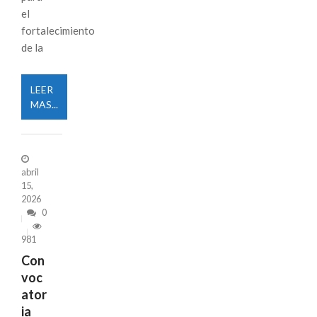
el
fortalecimiento
de la
LEER
MAS...
abril
15,
2026
0
981
Con
voc
ator
ia