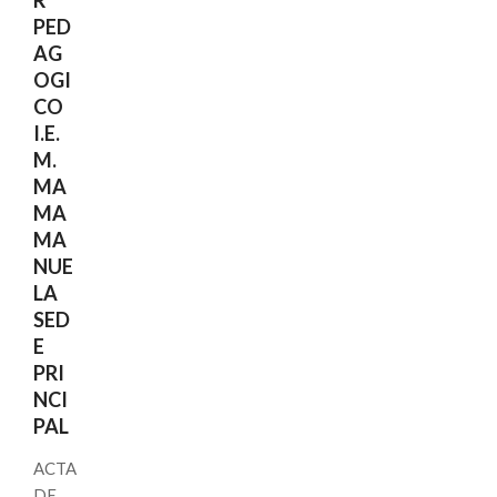
PED
AG
OGI
CO
I.E.
M.
MA
MA
MA
NUE
LA
SED
E
PRI
NCI
PAL
ACTA
DE