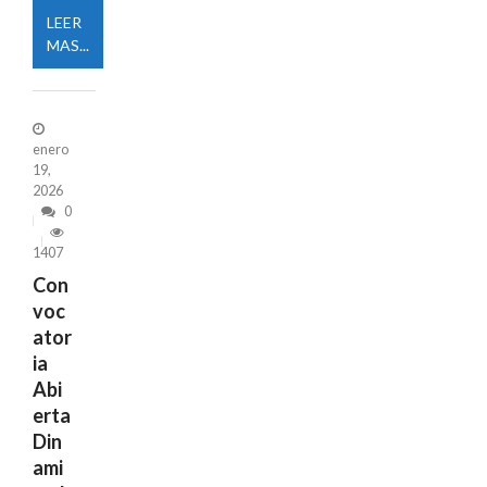
LEER
MAS...
enero
19,
2026
0
1407
Con
voc
ator
ia
Abi
erta
Din
ami