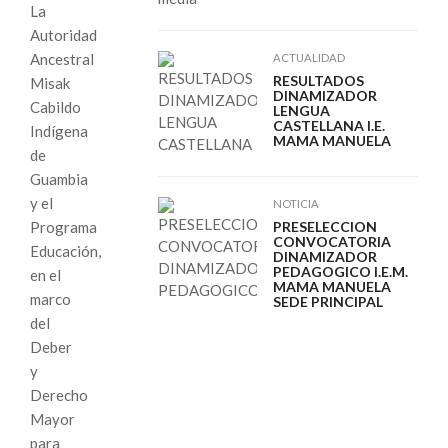
La
Autoridad
Ancestral
ACTUALIDAD
RESULTADOS
Misak
DINAMIZADOR
Cabildo
LENGUA
CASTELLANA I.E.
Indígena
MAMA MANUELA
de
Guambia
y el
NOTICIA
Programa
PRESELECCION
CONVOCATORIA
Educación,
DINAMIZADOR
PEDAGOGICO I.E.M.
en el
MAMA MANUELA
marco
SEDE PRINCIPAL
del
Deber
y
Derecho
Mayor
para