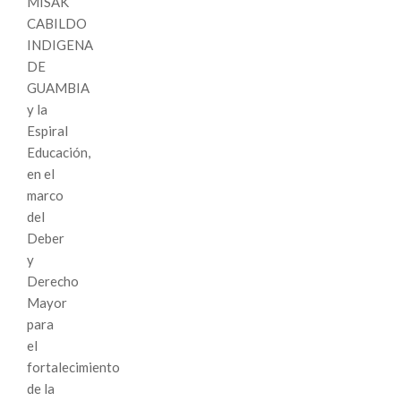
MISAK
CABILDO
INDIGENA
DE
GUAMBIA
y la
Espiral
Educación,
en el
marco
del
Deber
y
Derecho
Mayor
para
el
fortalecimiento
de la