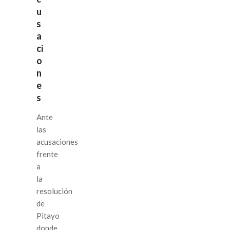
u
s
a
ci
o
n
e
s
Ante
las
acusaciones
frente
a
la
resolución
de
Pitayo
donde