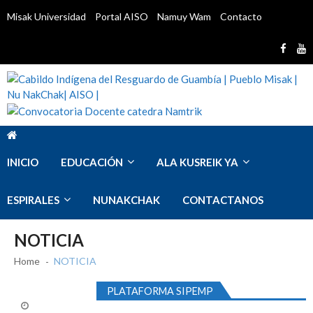
Skip
Skip
Misak Universidad
Portal AISO
Namuy Wam
Contacto
to
to
navigation
content
Cabildo Indígena del Resguardo de Guambía
Cabildo Indígena Del Resguardo De Guambía, Pueblo Misak,
| Pueblo Misak | Nu NakChak| AISO |
Territorio Pubén
INICIO
EDUCACIÓN
ALA KUSREIK YA
ESPIRALES
NUNAKCHAK
CONTACTANOS
PRESELECCION HOJAS DE VIDA VACANTE
NOTICIA
I.E. LA CAMPANA
abril 28, 2026
Home
NOTICIA
Convocatoria Docente catedra Namtrik
abril
15, 2026
PLATAFORMA SIPEMP
Convocatoria Docente de aula para media