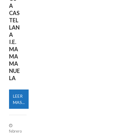
A
CAS
TEL
LAN
A
I.E.
MA
MA
MA
NUE
LA
LEER
MAS...
febrero