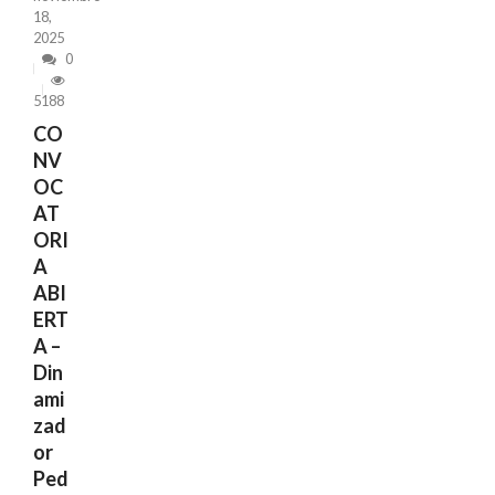
18,
2025
0
5188
CO
NV
OC
AT
ORI
A
ABI
ERT
A –
Din
ami
zad
or
Ped