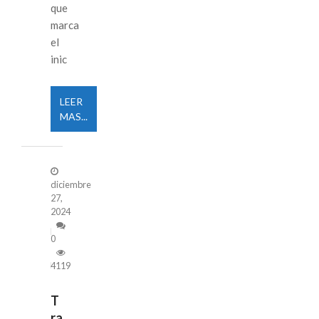
que
marca
el
inic
LEER
MAS...
diciembre
27,
2024
0
4119
T
ra