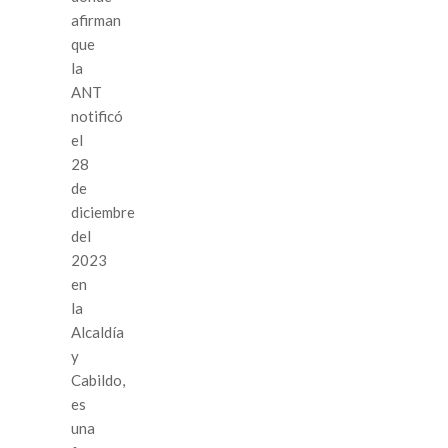
afirman
que
la
ANT
notificó
el
28
de
diciembre
del
2023
en
la
Alcaldía
y
Cabildo,
es
una