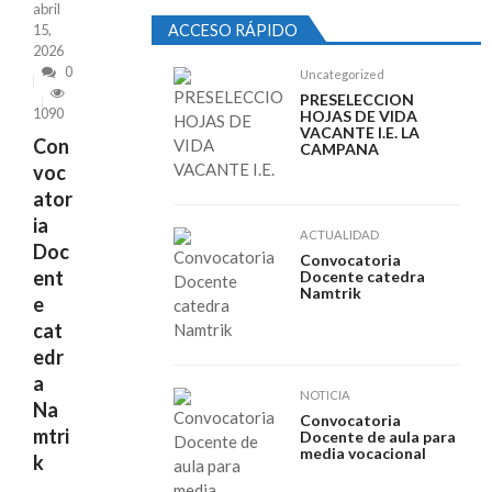
abril
vocacional
15,
ACCESO RÁPIDO
abril 15, 2026
Recientes
2026
RESULTADOS DINAMIZADOR LENGUA
0
Uncategorized
CASTELLANA I.E. MAMA MANUELA
PRESELECCION
febrero 17, 2026
1090
HOJAS DE VIDA
PRESELECCION CONVOCATORIA
VACANTE I.E. LA
Con
CAMPANA
DINAMIZADOR PEDAGOGICO I.E.M. MAMA
voc
MANUELA SEDE PRINCI...
ator
febrero 6, 2026
ia
ACTUALIDAD
Doc
Convocatoria
ent
Docente catedra
Namtrik
e
cat
edr
a
NOTICIA
Na
Convocatoria
mtri
Docente de aula para
media vocacional
k