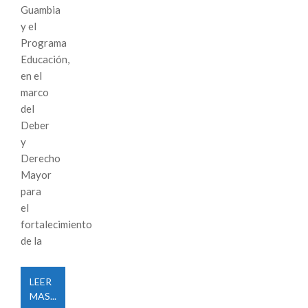
Guambia
y el
Programa
Educación,
en el
marco
del
Deber
y
Derecho
Mayor
para
el
fortalecimiento
de la
LEER
MAS...