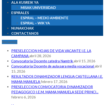
ALA KUSREIK YA
MISAK UNIVERSIDAD
ESPIRALES
ESPIRAL – MEDIO AMBIENTE
ESPIRAL – WIK YA
NUNAKCHAK
CONTACTANOS
Recientes
PRESELECCION HOJAS DE VIDA VACANTE I.E. LA
CAMPANA
abril 28, 2026
Convocatoria Docente catedra Namtrik
abril 15, 2026
Convocatoria Docente de aula para media vocacional
abril
15, 2026
RESULTADOS DINAMIZADOR LENGUA CASTELLANA I.E.
MAMA MANUELA
febrero 17, 2026
PRESELECCION CONVOCATORIA DINAMIZADOR
PEDAGOGICO I.E.M. MAMA MANUELA SEDE PRINCI...
febrero 6, 2026