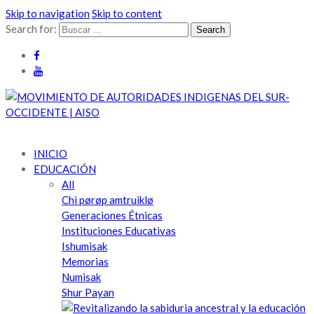
Skip to navigation
Skip to content
Search for:
Cabildo Indígena del Resguardo de Guambía | Pueblo Misak | Nu
Cabildo Indígena Del Resguardo De Guambía, Pueblo Misak,
NakChak| AISO |
Territorio Pubén
INICIO
EDUCACIÓN
All
Chi pørøp amtruiklø
Generaciones Étnicas
Instituciones Educativas
Ishumisak
Memorias
Numisak
Shur Payan