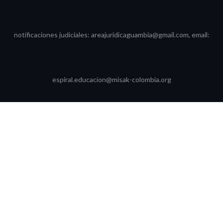
notificaciones judiciales: areajuridicaguambia@gmail.com, email:
espiral.educacion@misak-colombia.org