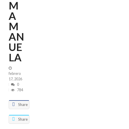
M
A
M
AN
UE
LA
febrero
17, 2026
0
784
Share
Share