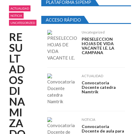
Convocatoria Docente de aula para media
PLATAFORMA SIPEMP
vocacional
ACTUALIDAD
abril 15, 2026
NOTICIA
Recientes
ACCESO RÁPIDO
RESULTADOS DINAMIZADOR LENGUA
UNCATEGORIZED
CASTELLANA I.E. MAMA MANUELA
RE
Uncategorized
febrero 17, 2026
PRESELECCION
PRESELECCION CONVOCATORIA
SU
HOJAS DE VIDA
VACANTE I.E. LA
DINAMIZADOR PEDAGOGICO I.E.M. MAMA
CAMPANA
LT
MANUELA SEDE PRINCI...
febrero 6, 2026
AD
OS
ACTUALIDAD
Convocatoria
DI
Docente catedra
Namtrik
NA
MI
ZA
NOTICIA
Convocatoria
DO
Docente de aula para