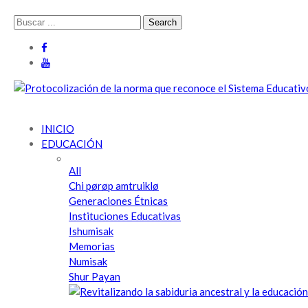
Cabildo Indígena del Resguardo de Guambía | Pueblo Misak | Nu
Cabildo Indígena Del Resguardo De Guambía, Pueblo Misak, Terr
INICIO
EDUCACIÓN
All
Chi pørøp amtruiklø
Generaciones Étnicas
Instituciones Educativas
Ishumisak
Memorias
Numisak
Shur Payan