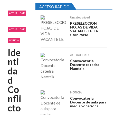
vocacional
INDÍGENA
ACCESO RÁPIDO
abril 15, 2026
GLOBAL
Recientes
RESULTADOS DINAMIZADOR LENGUA
ACTUALIDAD
Uncategorized
INDÍGENA
CASTELLANA I.E. MAMA MANUELA
PRESELECCION
NACIONAL
febrero 17, 2026
HOJAS DE VIDA
ACTUALIDAD
PRESELECCION CONVOCATORIA
VACANTE I.E. LA
CAMPANA
MISAK
DINAMIZADOR PEDAGOGICO I.E.M. MAMA
NOTICIA
MANUELA SEDE PRINCI...
febrero 6, 2026
Ide
ACTUALIDAD
nti
Convocatoria
Docente catedra
da
Namtrik
d
Co
NOTICIA
nfli
Convocatoria
Docente de aula para
cto
media vocacional