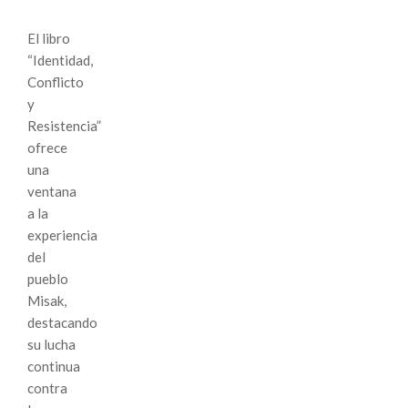
El libro
“Identidad,
Conflicto
y
Resistencia”
ofrece
una
ventana
a la
experiencia
del
pueblo
Misak,
destacando
su lucha
continua
contra