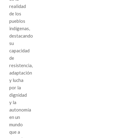
realidad
de los
pueblos
indígenas,
destacando
su
capacidad
de
resistencia,
adaptación
y lucha
por la
dignidad
y la
autonomía
en un
mundo
que a