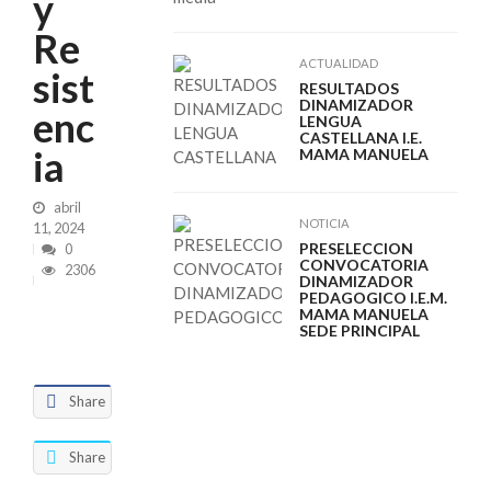
y
Re
ACTUALIDAD
sist
RESULTADOS
DINAMIZADOR
enc
LENGUA
CASTELLANA I.E.
ia
MAMA MANUELA
abril
NOTICIA
11, 2024
PRESELECCION
0
CONVOCATORIA
2306
DINAMIZADOR
PEDAGOGICO I.E.M.
MAMA MANUELA
SEDE PRINCIPAL
Share
Share