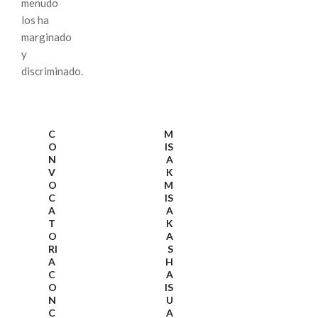
menudo
los ha
marginado
y
discriminado.
C
M
O
IS
N
A
V
K
O
M
C
IS
A
A
T
K
O
A
RI
S
A
H
C
A
O
IS
N
U
C
A