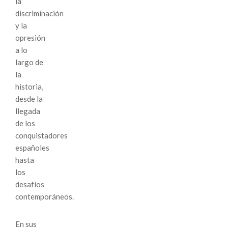
la
discriminación
y la
opresión
a lo
largo de
la
historia,
desde la
llegada
de los
conquistadores
españoles
hasta
los
desafíos
contemporáneos.
En sus