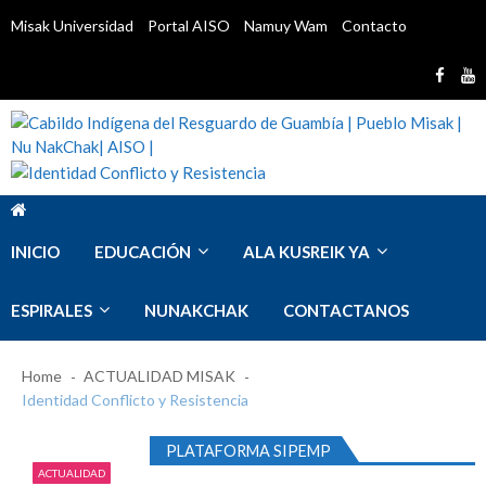
Skip
Skip
Misak Universidad
Portal AISO
Namuy Wam
Contacto
to
to
navigation
content
Cabildo Indígena del Resguardo de Guambía
Cabildo Indígena Del Resguardo De Guambía, Pueblo Misak,
| Pueblo Misak | Nu NakChak| AISO |
Territorio Pubén
INICIO
EDUCACIÓN
ALA KUSREIK YA
ESPIRALES
NUNAKCHAK
CONTACTANOS
PRESELECCION HOJAS DE VIDA VACANTE
Home
ACTUALIDAD MISAK
I.E. LA CAMPANA
Identidad Conflicto y Resistencia
abril 28, 2026
Convocatoria Docente catedra Namtrik
abril
15, 2026
PLATAFORMA SIPEMP
Convocatoria Docente de aula para media
ACTUALIDAD