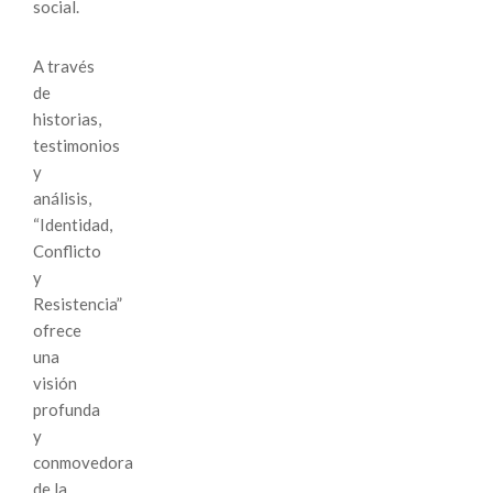
social.
A través
de
historias,
testimonios
y
análisis,
“Identidad,
Conflicto
y
Resistencia”
ofrece
una
visión
profunda
y
conmovedora
de la