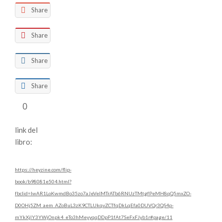
Share
Share
Share
Share
0
link del
libro:
https://heyzine.com/flip-
book/b98081e504.html?
fbclid=IwAR1LoKwmdBo35zo7aJeVeIMTrATb6RNUzTMtgfPeMH8qQ5mxZO-
D0OHj5ZM_aem_AZoBuL3zK9CTLUkqvZCTfqDkLqEfa0DUVQr3QS4p-
mYkXjlY3YWjOnpk4_eTo3hMeyyqqDDpP1fAt7SeFxFJyb1r#page/11