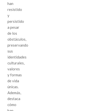
han
resistido
y
persistido
a pesar
de los
obstáculos,
preservando
sus
identidades
culturales,
valores
y formas
de vida
únicas.
Además,
destaca
cómo
han