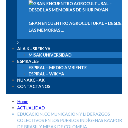
GRAN ENCUENTRO AGROCULTURAL – DESDE
LAS MEMORIAS ...
ALA KUSREIK YA
MISAK UNIVERSIDAD
ESPIRALES
ESPIRAL – MEDIO AMBIENTE
ESPIRAL – WIK YA
NUNAKCHAK
CONTACTANOS
Recientes
Home
PRESELECCION HOJAS DE VIDA VACANTE I.E. LA
ACTUALIDAD
CAMPANA
abril 28, 2026
EDUCACIÓN, COMUNICACIÓN Y LIDERAZGOS
Convocatoria Docente catedra Namtrik
abril 15, 2026
COLECTIVOS EN LOS PUEBLOS INDÍGENAS KA’APOR
Convocatoria Docente de aula para media vocacional
DE BRASIL Y MISAK DE COLOMBIA