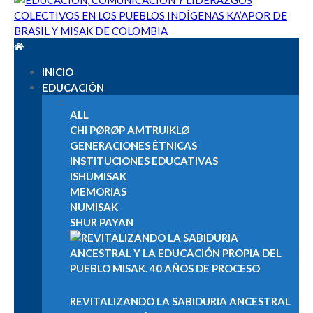
Cabildo Indígena del Resguardo de Guambía | Pueblo Misak |
Cabildo Indígena Del Resguardo De Guambía, Pueblo Misak,
Nu NakChak| AISO |
Territorio Pubén
INICIO
EDUCACIÓN
ALL
CHI PØRØP AMTRUIKLØ
GENERACIONES ÉTNICAS
INSTITUCIONES EDUCATIVAS
ISHUMISAK
MEMORIAS
NUMISAK
SHUR PAYAN
REVITALIZANDO LA SABIDURIA ANCESTRAL