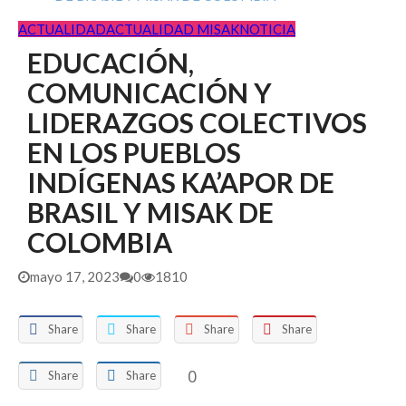
abril 15, 2026
ACTUALIDAD
ACTUALIDAD MISAK
NOTICIA
RESULTADOS DINAMIZADOR LENGUA CASTELLANA
EDUCACIÓN,
I.E. MAMA MANUELA
febrero 17, 2026
PRESELECCION CONVOCATORIA DINAMIZADOR
COMUNICACIÓN Y
PEDAGOGICO I.E.M. MAMA MANUELA SEDE
LIDERAZGOS COLECTIVOS
PRINCI...
febrero 6, 2026
EN LOS PUEBLOS
INDÍGENAS KA’APOR DE
BRASIL Y MISAK DE
COLOMBIA
mayo 17, 2023
0
1810
Share
Share
Share
Share
0
Share
Share