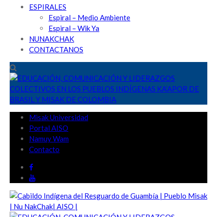
ESPIRALES
Espiral – Medio Ambiente
Espiral – Wik Ya
NUNAKCHAK
CONTACTANOS
Misak Universidad
Portal AISO
Namuy Wam
Contacto