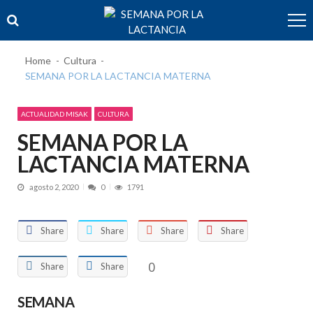
Skip
Skip
to
to
navigation
content
Home
Cultura
SEMANA POR LA LACTANCIA MATERNA
ACTUALIDAD MISAK
CULTURA
SEMANA POR LA
LACTANCIA MATERNA
agosto 2, 2020
0
1791
Share
Share
Share
Share
0
Share
Share
SEMANA