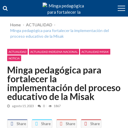
Skip
Skip
to
to
navigation
content
Home
ACTUALIDAD
Minga pedagógica para fortalecer la implementación del
proceso educativo de la Misak
ACTUALIDAD
ACTUALIDAD INDÍGENA NACIONAL
ACTUALIDAD MISAK
NOTICIA
Minga pedagógica para
fortalecer la
implementación del proceso
educativo de la Misak
agosto 15, 2023
0
1867
Share
Share
Share
Share