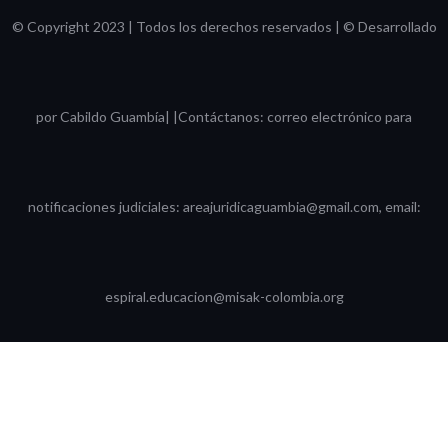
© Copyright 2023 | Todos los derechos reservados | © Desarrollado
por Cabildo Guambía| |Contáctanos: correo electrónico para
notificaciones judiciales: areajuridicaguambia@gmail.com, email:
espiral.educacion@misak-colombia.org