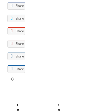
Share
Share
Share
Share
Share
Share
0
C
C
o
o