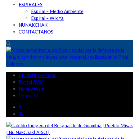
ESPIRALES
Espiral – Medio Ambiente
Espiral – Wik Ya
NUNAKCHAK
CONTACTANOS
Misak Universidad
Portal AISO
Namuy Wam
Contacto