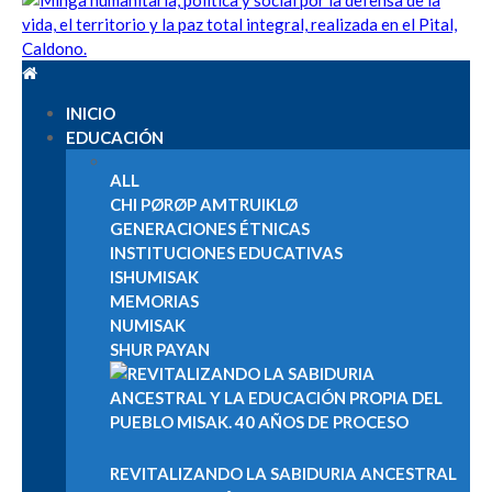
Cabildo Indígena del Resguardo de Guambía | Pueblo Misak |
Cabildo Indígena Del Resguardo De Guambía, Pueblo Misak,
Nu NakChak| AISO |
Territorio Pubén
INICIO
EDUCACIÓN
ALL
CHI PØRØP AMTRUIKLØ
GENERACIONES ÉTNICAS
INSTITUCIONES EDUCATIVAS
ISHUMISAK
MEMORIAS
NUMISAK
SHUR PAYAN
REVITALIZANDO LA SABIDURIA ANCESTRAL