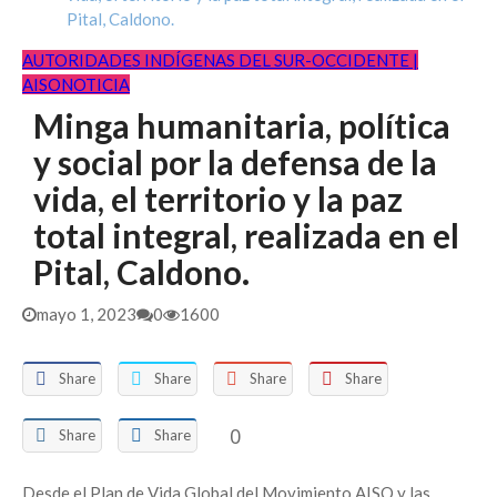
abril 15, 2026
Pital, Caldono.
RESULTADOS DINAMIZADOR LENGUA CASTELLANA
AUTORIDADES INDÍGENAS DEL SUR-OCCIDENTE |
I.E. MAMA MANUELA
febrero 17, 2026
AISO
NOTICIA
PRESELECCION CONVOCATORIA DINAMIZADOR
Minga humanitaria, política
PEDAGOGICO I.E.M. MAMA MANUELA SEDE
PRINCI...
febrero 6, 2026
y social por la defensa de la
vida, el territorio y la paz
total integral, realizada en el
Pital, Caldono.
mayo 1, 2023
0
1600
Share
Share
Share
Share
0
Share
Share
Desde el Plan de Vida Global del Movimiento AISO y las