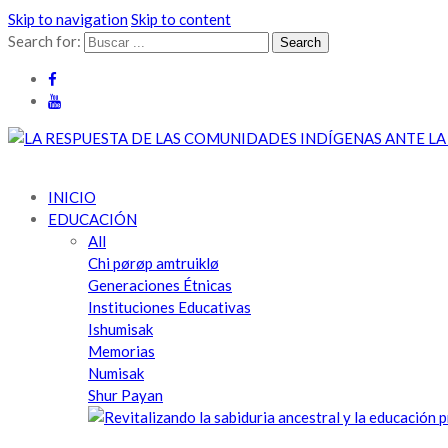
Skip to navigation
Skip to content
Search for:
Cabildo Indígena del Resguardo de Guambía | Pueblo Misak | Nu N
Cabildo Indígena Del Resguardo De Guambía, Pueblo Misak, Terri
INICIO
EDUCACIÓN
All
Chi pørøp amtruiklø
Generaciones Étnicas
Instituciones Educativas
Ishumisak
Memorias
Numisak
Shur Payan